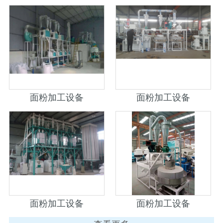
面粉加工设备
面粉加工设备
面粉加工设备
面粉加工设备