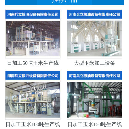
日加工50吨玉米生产线
大型玉米加工设备
日加工玉米100吨生产线
日加工玉米150吨生产线