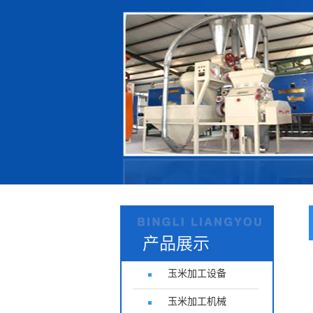
产品展示
玉米加工设备
玉米加工机械