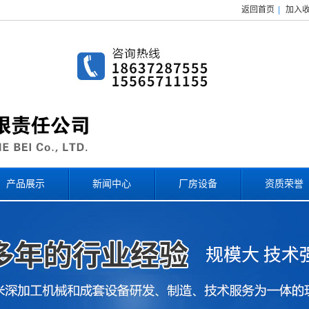
返回首页
|
加入
产品展示
新闻中心
厂房设备
资质荣誉