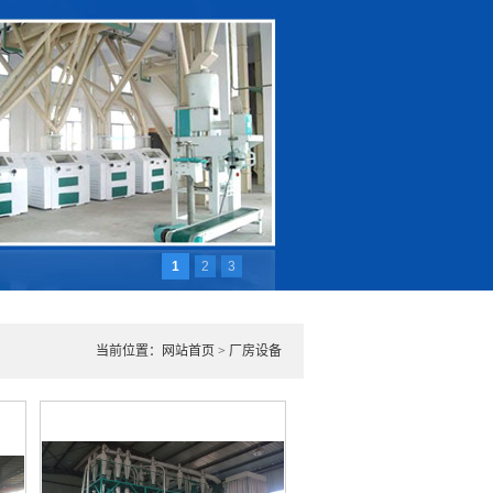
1
2
3
当前位置：
网站首页
>
厂房设备