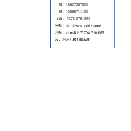
手机：18637287555
手机：15565711155
传真： 0373-3761885
网址：http://www.hnbljx.com/
地址：河南滑县老店镇华康路东
段、粮油机械制造基地