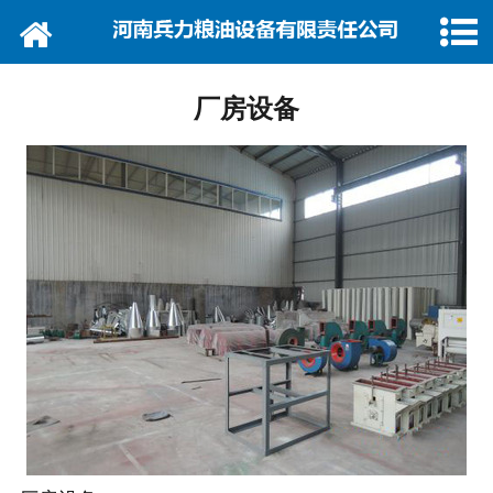
网站首页
关于我们
厂房设备
产品展示
新闻中心
厂房设备
资质荣誉
视频中心
联系我们